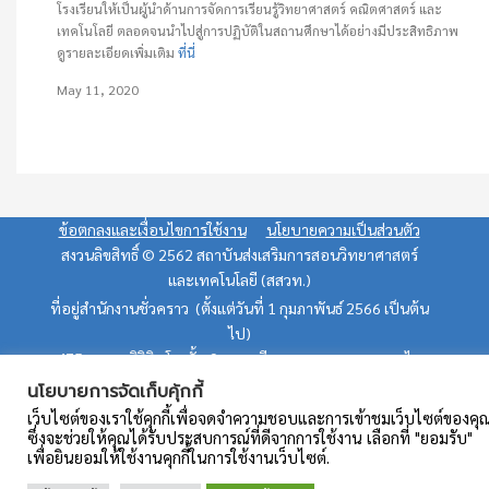
โรงเรียนให้เป็นผู้นำด้านการจัดการเรียนรู้วิทยาศาสตร์ คณิตศาสตร์ และ
เทคโนโลยี ตลอดจนนำไปสู่การปฏิบัติในสถานศึกษาได้อย่างมีประสิทธิภาพ
ดูรายละเอียดเพิ่มเติม
ที่นี่
May 11, 2020
ข้อตกลงและเงื่อนไขการใช้งาน
นโยบายความเป็นส่วนตัว
สงวนลิขสิทธิ์ © 2562 สถาบันส่งเสริมการสอนวิทยาศาสตร์
และเทคโนโลยี (สสวท.)
ที่อยู่สำนักงานชั่วคราว (ตั้งแต่วันที่ 1 กุมภาพันธ์ 2566 เป็นต้น
ไป)
475 อาคารสิริภิญโญ ชั้น 9 ถนนศรีอยุธยา แขวงถนนพญาไท
เขตราชเทวี กรุงเทพฯ 10400
นโยบายการจัดเก็บคุ้กกี้
อีเมล: teacherpd@ipst.ac.th (บริการในวันเวลาราชการ)
เว็บไซต์ของเราใช้คุกกี้เพื่อจดจำความชอบและการเข้าชมเว็บไซต์ของคุ
ซึ่งจะช่วยให้คุณได้รับประสบการณ์ที่ดีจากการใช้งาน เลือกที่ "ยอมรับ"
เพื่อยินยอมให้ใช้งานคุกกี้ในการใช้งานเว็บไซต์.