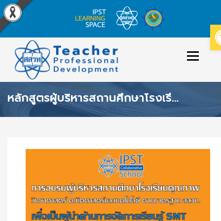
Skip
to
Menu
content
หลักสูตรผู้บริหารสถานศึกษาโรงเรียนคุณภาพ สสวท. เพื่อเป็นผู้นำด้านการจัดการเรียนรู้วิทยาศาสตร์ คณิตศาสตร์ และเทคโนโลยี (ระยะที่ 1)
ข่าวประกาศ
หลักสูตร/รายวิชาที่เปิดสอน
วิธีใช้งาน
ปฏิทินหลักสูตร
เข้าสู่ระบบ/สมัครสมาชิก