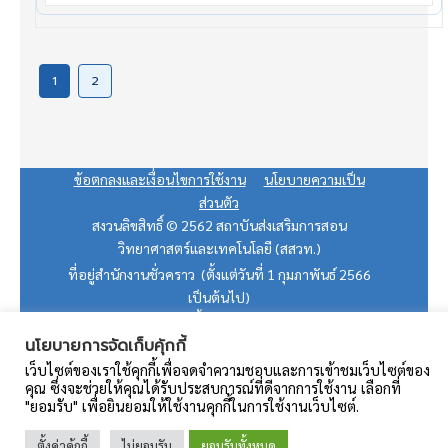
1
2
ข้อตกลงและเงื่อนไขการใช้งาน
นโยบายความเป็น
ส่วนตัว
สงวนลิขสิทธิ์ © 2562 สถาบันส่งเสริมการสอน
วิทยาศาสตร์และเทคโนโลยี (สสวท.)
ที่อยู่สำนักงานชั่วคราว (ตั้งแต่วันที่ 1 กุมภาพันธ์ 2566
เป็นต้นไป)
475 อาคารสิริภิญโญ ชั้น 9 ถนนศรีอยุธยา แขวงถนน
นโยบายการจัดเก็บคุ้กกี้
พญาไท เขตราชเทวี กรุงเทพฯ 10400
อีเมล: teacherpd@ipst.ac.th (บริการในวันเวลา
เว็บไซต์ของเราใช้คุกกี้เพื่อจดจำความชอบและการเข้าชมเว็บไซต์ของ
คุณ ซึ่งจะช่วยให้คุณได้รับประสบการณ์ที่ดีจากการใช้งาน เลือกที่
ราชการ)
"ยอมรับ" เพื่อยินยอมให้ใช้งานคุกกี้ในการใช้งานเว็บไซต์.
ตั้งค่าคุ้กกี้
ไม่ยอมรับ
ยอมรับทั้งหมด