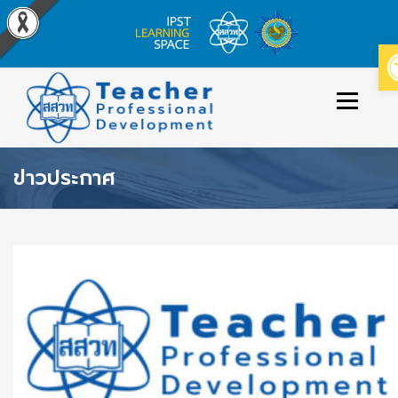
Skip
to
Menu
content
ข่าวประกาศ
ข่าวประกาศ
หลักสูตร/รายวิชาที่เปิดสอน
วิธีใช้งาน
ปฏิทินหลักสูตร
ข่
า
เข้าสู่ระบบ/สมัครสมาชิก
ว
ป
ร