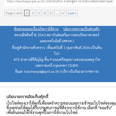
https://teacherpd.ipst.ac.th/ ประกอบด้วย 4 หลักสูตร (4 ระดับ) เมื่ออบรมผ่านแต่ล
ระดับจะได้รับวุฒิบัตรผ่านระบบอบรม เปิดรับสมัคร และอบรมตั้งแต่วันที่ 20
พฤศจิกายน 2566 ถึง 20 กุมภาพันธ์ 2567
Page 1 of 8
1
2
3
4
5
...
»
Last »
ข้อตกลงและเงื่อนไขการใช้งาน
นโยบายความเป็นส่วนตัว
สงวนลิขสิทธิ์ © 2562 สถาบันส่งเสริมการสอนวิทยาศาสตร์
และเทคโนโลยี (สสวท.)
ที่อยู่สำนักงานชั่วคราว (ตั้งแต่วันที่ 1 กุมภาพันธ์ 2566 เป็นต้น
ไป)
475 อาคารสิริภิญโญ ชั้น 9 ถนนศรีอยุธยา แขวงถนนพญาไท
เขตราชเทวี กรุงเทพฯ 10400
อีเมล: teacherpd@ipst.ac.th (บริการในวันเวลาราชการ)
นโยบายการจัดเก็บคุ้กกี้
เว็บไซต์ของเราใช้คุกกี้เพื่อจดจำความชอบและการเข้าชมเว็บไซต์ของคุ
ซึ่งจะช่วยให้คุณได้รับประสบการณ์ที่ดีจากการใช้งาน เลือกที่ "ยอมรับ"
เพื่อยินยอมให้ใช้งานคุกกี้ในการใช้งานเว็บไซต์.