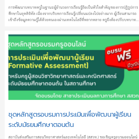
อาจารย์มหาวิทยาลัยราชภัฏ)
การพัฒนาบทบาทครูในฐานะผู้อำนวยการเรียนรู้ถือเป็นหัวใจสำคัญของการปฏิรูปการ
ศึกษาในยุคดิจิทัล เนื่องจากบริบทการเรียนรู้เปลี่ยนแปลงไปอย่างมาก ผู้เรียนสามารถ
เข้าถึงข้อมูลความรู้ได้ด้วยตนเองผ่านเทคโนโลยีที่หลากหลาย ครูจึงต้องปรับบทบาท
จากผู้ถ่ายทอดความรู้สู่การเป็นผู้อำนวยการเรียนรู้ที่สามารถออกแบบกระบวนการเรีย
รู้ กระตุ้นความสนใจ และอำนวยความสะดวกให้ผู้เรียนพัฒนาทักษะในการแสวงหา
ความรู้ วิเคราะห์ข้อมูล และสร้างองค์ความรู้ด้วยตนเอง ครูในบทบาทใหม่นี้จำเป็นต้อ
พัฒนาทักษะการตั้งคำถามที่กระตุ้นการคิด การฟังอย่างตั้งใจ การสร้างบรรยากาศที่
ปลอดภัยทางความคิด และการให้ข้อมูลย้อนกลับ ที่สร้างสรรค์ สนใจเข้าร่วมอบรม
สามารถลงทะเบียนได้ดังนี้ รายชื่อหลักสูตร
ชุดหลักสูตรอบรมการประเมินเพื่อพัฒนาผู้เรียน
ระดับมัธยมศึกษาตอนต้น
สถาบันส่งเสริมการสอนวิทยาศาสตร์และเทคโนโลยี (สสวท.) ขอเชิญครูอบรมออนไลน์