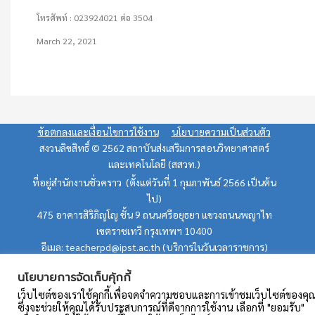
โทรศัพท์ : 023924021 ต่อ 3504
March 22, 2021
ข้อตกลงและเงื่อนไขการใช้งาน
นโยบายความเป็นส่วนตัว
สงวนลิขสิทธิ์ © 2562 สถาบันส่งเสริมการสอนวิทยาศาสตร์
และเทคโนโลยี (สสวท.)
ที่อยู่สำนักงานชั่วคราว (ตั้งแต่วันที่ 1 กุมภาพันธ์ 2566 เป็นต้น
ไป)
475 อาคารสิริภิญโญ ชั้น 9 ถนนศรีอยุธยา แขวงถนนพญาไท
เขตราชเทวี กรุงเทพฯ 10400
อีเมล: teacherpd@ipst.ac.th (บริการในวันเวลาราชการ)
นโยบายการจัดเก็บคุ้กกี้
เว็บไซต์ของเราใช้คุกกี้เพื่อจดจำความชอบและการเข้าชมเว็บไซต์ของคุ
ซึ่งจะช่วยให้คุณได้รับประสบการณ์ที่ดีจากการใช้งาน เลือกที่ "ยอมรับ"