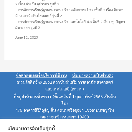
2 เรื่อง ล้วงลับ อุปราคา รุ่นที่ 2
– การจัดการเรียนรู้ฐานสมรรถนะ วิชาคณิตศาสตร์ ช่วงชั้นที่ 2 เรื่อง คิดรอบ
ด้าน สรรค์สร้างโฮมสเตย์ รุ่นที่ 2
– การจัดการเรียนรู้ฐานสมรรถนะ วิชาเทคโนโลยี ช่วงชั้นที่ 2 เรื่อง ทุกปัญหา
มีทางออก รุ่นที่ 2
June 12, 2023
ข้อตกลงและเงื่อนไขการใช้งาน
นโยบายความเป็นส่วนตัว
สงวนลิขสิทธิ์ © 2562 สถาบันส่งเสริมการสอนวิทยาศาสตร์
และเทคโนโลยี (สสวท.)
ที่อยู่สำนักงานชั่วคราว (ตั้งแต่วันที่ 1 กุมภาพันธ์ 2566 เป็นต้น
ไป)
475 อาคารสิริภิญโญ ชั้น 9 ถนนศรีอยุธยา แขวงถนนพญาไท
เขตราชเทวี กรุงเทพฯ 10400
อีเมล: teacherpd@ipst.ac.th (บริการในวันเวลาราชการ)
นโยบายการจัดเก็บคุ้กกี้