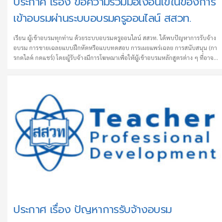
ประกาศ เรื่อง ขอความร่วมมือเงื่อนไขในของการ
เข้าอบรมผ่านระบบอบรมครูออนไลน์ สสวท.
เรียน ผู้เข้าอบรมทุกท่าน ด้วยระบบอบรมครูออนไลน์ สสวท. ได้พบปัญหาการรับจ้าง
อบรม การขายเฉลยแบบฝึกหัดหรือแบบทดสอบ การเผยแพร่เฉลย การสนับสนุน (กา
รกดไลค์ กดแชร์) โดยผู้รับจ้างมีการโฆษณาเพื่อให้ผู้เข้าอบรมหลักสูตรต่าง ๆ ที่อาจ
ต้องการผ่านการอบรมรู้สึกสนใจและทำให้เชื่อว่าเป็นสิ่งที่สามารถกระทำได้ ซึ่ง
พฤติกรรมเหล่านี้ล้วนเป็นสิ่งที่เข้าใจผิดและไม่ควรทำ ทางทีมผู้ดูแลระบบ วิทยากร
และผู้เกี่ยวข้อง ขอความร่วมมือทุกท่านในการเข้ารับการอบรมออนไลน์ พิจารณาถึง
ประโยชน์ที่ได้จากการเข้ารับการอบรมเป็นหลัก ทุกขั้นตอนในการอบรมต้องกระทำ
ด้วยตนเอง หากพบว่าไม่เป็นตามเงื่อนไขดังกล่าวถือว่าเป็นการทุจริต หากท่านมีข้อ
สงสัยในเนื้อหา กิจกรรม ควรติดต่อสอบถามวิทยากรเพื่อให้ข้อมูลเพิ่มเติม เพื่อให้การ
จัดการอบรมบรรลุวัตถุประสงค์อย่างแท้จริง การเข้ารับการอบรมในระบบอบรมครู
ออนไลน์โดยไม่ใช่ตนเอง ไม่ว่าจะเป็นการให้ผู้อื่นใช้ “ชื่อผู้ใช้ (Username) และรหัส
ผ่าน …
ประกาศ เรื่อง ปัญหาการรับจ้างอบรม