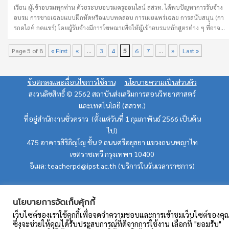
เรียน ผู้เข้าอบรมทุกท่าน ด้วยระบบอบรมครูออนไลน์ สสวท. ได้พบปัญหาการรับจ้าง
อบรม การขายเฉลยแบบฝึกหัดหรือแบบทดสอบ การเผยแพร่เฉลย การสนับสนุน (กา
รกดไลค์ กดแชร์) โดยผู้รับจ้างมีการโฆษณาเพื่อให้ผู้เข้าอบรมหลักสูตรต่าง ๆ ที่อาจ
ต้องการผ่านการอบรมรู้สึกสนใจและทำให้เชื่อว่าเป็นสิ่งที่สามารถกระทำได้ ซึ่ง
พฤติกรรมเหล่านี้ล้วนเป็นสิ่งที่เข้าใจผิดและไม่ควรทำ ทางทีมผู้ดูแลระบบ วิทยากร
Page 5 of 8
« First
«
...
3
4
5
6
7
...
»
Last »
และผู้เกี่ยวข้อง ขอความร่วมมือทุกท่านในการเข้ารับการอบรมออนไลน์ พิจารณาถึง
ประโยชน์ที่ได้จากการเข้ารับการอบรมเป็นหลัก ทุกขั้นตอนในการอบรมต้องกระทำ
ด้วยตนเอง หากพบว่าไม่เป็นตามเงื่อนไขดังกล่าวถือว่าเป็นการทุจริต หากท่านมีข้อ
ข้อตกลงและเงื่อนไขการใช้งาน
นโยบายความเป็นส่วนตัว
สงสัยในเนื้อหา กิจกรรม ควรติดต่อสอบถามวิทยากรเพื่อให้ข้อมูลเพิ่มเติม เพื่อให้การ
สงวนลิขสิทธิ์ © 2562 สถาบันส่งเสริมการสอนวิทยาศาสตร์
จัดการอบรมบรรลุวัตถุประสงค์อย่างแท้จริง การเข้ารับการอบรมในระบบอบรมครู
และเทคโนโลยี (สสวท.)
ออนไลน์โดยไม่ใช่ตนเอง ไม่ว่าจะเป็นการให้ผู้อื่นใช้ “ชื่อผู้ใช้ (Username) และรหัส
ที่อยู่สำนักงานชั่วคราว (ตั้งแต่วันที่ 1 กุมภาพันธ์ 2566 เป็นต้น
ผ่าน (Password)” ของตัวเอง …
ไป)
475 อาคารสิริภิญโญ ชั้น 9 ถนนศรีอยุธยา แขวงถนนพญาไท
เขตราชเทวี กรุงเทพฯ 10400
อีเมล: teacherpd@ipst.ac.th (บริการในวันเวลาราชการ)
นโยบายการจัดเก็บคุ้กกี้
เว็บไซต์ของเราใช้คุกกี้เพื่อจดจำความชอบและการเข้าชมเว็บไซต์ของคุ
ซึ่งจะช่วยให้คุณได้รับประสบการณ์ที่ดีจากการใช้งาน เลือกที่ "ยอมรับ"