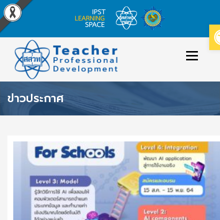
Skip
to
Menu
content
ข่าวประกาศ
ข่าวประกาศ
หลักสูตร/รายวิชาที่เปิดสอน
วิธีใช้งาน
ปฏิทินหลักสูตร
ข่
า
เข้าสู่ระบบ/สมัครสมาชิก
ว
ป
ร