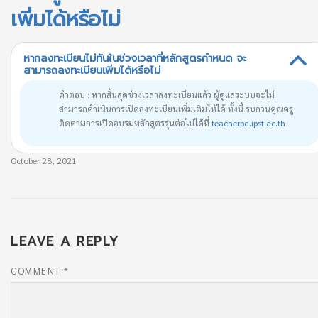
เพิ่มได้หรือไม่
หากลงทะเบียนไม่ทันในช่วงเวลาที่หลักสูตรกำหนด จะ
B
สามารถลงทะเบียนเพิ่มได้หรือไม่
คำตอบ : หากสิ้นสุดช่วงเวลาลงทะเบียนแล้ว ผู้ดูแลระบบจะไม่
สามารถดำเนินการเปิดลงทะเบียนเพิ่มเติมให้ได้ ทั้งนี้ รบกวนคุณครู
ติดตามการเปิดอบรมหลักสูตรรุ่นต่อไปได้ที่
teacherpd.ipst.ac.th
October 28, 2021
LEAVE A REPLY
COMMENT
*