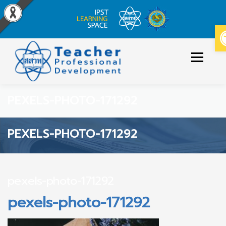
Skip
to
Menu
content
PEXELS-PHOTO-171292
ข่าวประกาศ
หลักสูตร/รายวิชาที่เปิดสอน
PEXELS-PHOTO-171292
วิธีใช้งาน
ปฏิทินหลักสูตร
pexels-photo-171292
เข้าสู่ระบบ/สมัครสมาชิก
pexels-photo-171292