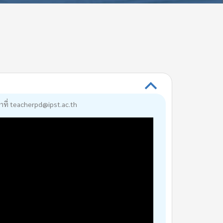
B
มาที่ teacherpd@ipst.ac.th